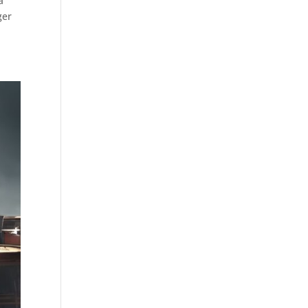
a
ger