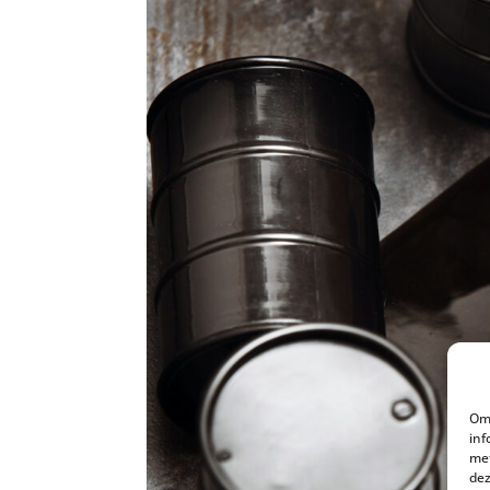
Om 
inf
met
dez