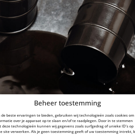
Beheer toestemming
de beste ervaringen te bieden, gebruiken wij technologieën zoals cookies om
ormatie over je apparaat op te slaan en/of te raadplegen. Door in te stemmen
 deze technologieën kunnen wij gegevens zoals surfgedrag of unieke ID's op
e site verwerken. Als je geen toestemming geeft of uw toestemming intrekt, 