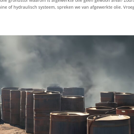
volle grondstof Waarom is afgewerkte olie géén gewoon afval? Zodr
hine of hydraulisch systeem, spreken we van afgewerkte olie. Vroe