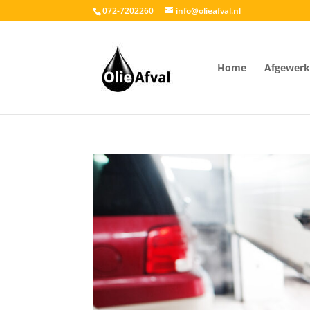
072-7202260
info@olieafval.nl
Home
Afgewerkt