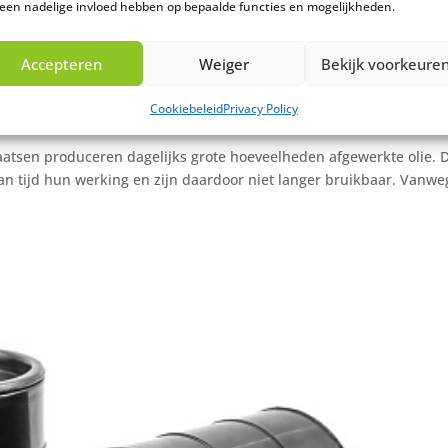
 een nadelige invloed hebben op bepaalde functies en mogelijkheden.
Accepteren
Weiger
Bekijk voorkeure
efficiënt en milieuvriendelijk
Cookiebeleid
Privacy Policy
laatsen produceren dagelijks grote hoeveelheden afgewerkte olie. 
an tijd hun werking en zijn daardoor niet langer bruikbaar. Vanwe