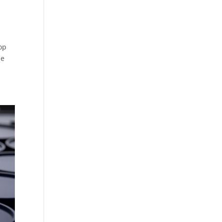
op
je