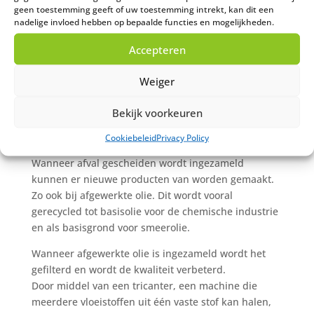
geen toestemming geeft of uw toestemming intrekt, kan dit een
tot 0,15 cent per liter. Direct afgewerkte olie laten
nadelige invloed hebben op bepaalde functies en mogelijkheden.
afvoeren?
Accepteren
Klik hier
Weiger
Bekijk voorkeuren
Hoe wordt afgewerkte olie
gerecycled?
Cookiebeleid
Privacy Policy
Wanneer afval gescheiden wordt ingezameld
kunnen er nieuwe producten van worden gemaakt.
Zo ook bij afgewerkte olie. Dit wordt vooral
gerecycled tot basisolie voor de chemische industrie
en als basisgrond voor smeerolie.
Wanneer afgewerkte olie is ingezameld wordt het
gefilterd en wordt de kwaliteit verbeterd.
Door middel van een tricanter, een machine die
meerdere vloeistoffen uit één vaste stof kan halen,