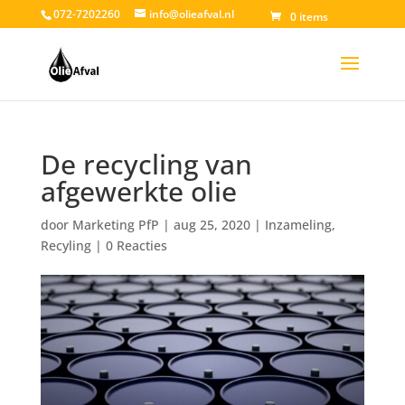
072-7202260
info@olieafval.nl
0 items
De recycling van
afgewerkte olie
door
Marketing PfP
|
aug 25, 2020
|
Inzameling
,
Recyling
|
0 Reacties