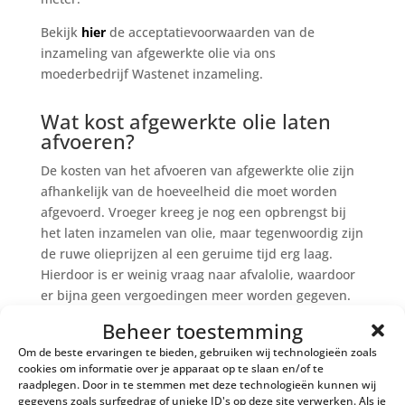
Bekijk
hier
de acceptatievoorwaarden van de
inzameling van afgewerkte olie via ons
moederbedrijf Wastenet inzameling.
Wat kost afgewerkte olie laten
afvoeren?
De kosten van het afvoeren van afgewerkte olie zijn
afhankelijk van de hoeveelheid die moet worden
afgevoerd. Vroeger kreeg je nog een opbrengst bij
het laten inzamelen van olie, maar tegenwoordig zijn
de ruwe olieprijzen al een geruime tijd erg laag.
Hierdoor is er weinig vraag naar afvalolie, waardoor
er bijna geen vergoedingen meer worden gegeven.
Voor het inzamelen van afgewerkte olie tot
Beheer toestemming
800kg betaal je op dit moment bij Olieafval een
Om de beste ervaringen te bieden, gebruiken wij technologieën zoals
bepaald bedrag
per opdracht. Tot 800 liter kunnen
cookies om informatie over je apparaat op te slaan en/of te
wij de afgewerkte olie gratis voor u afvoeren en bij
raadplegen. Door in te stemmen met deze technologieën kunnen wij
meer dan 800 liter is er een vergoeding beschikbaar
gegevens zoals surfgedrag of unieke ID's op deze site verwerken. Als je