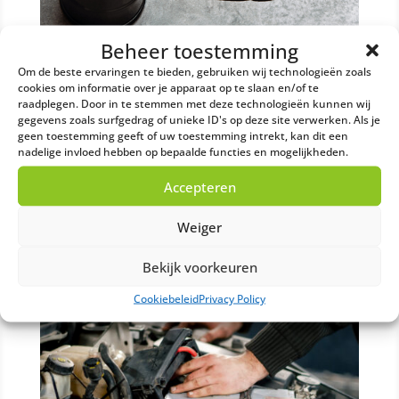
Beheer toestemming
Om de beste ervaringen te bieden, gebruiken wij technologieën zoals
Afgewerkte olie afvoeren: efficiënt en
milieuvriendelijk
cookies om informatie over je apparaat op te slaan en/of te
raadplegen. Door in te stemmen met deze technologieën kunnen wij
mrt 5, 2025
gegevens zoals surfgedrag of unieke ID's op deze site verwerken. Als je
Bedrijven in de industrie, transport en
geen toestemming geeft of uw toestemming intrekt, kan dit een
nadelige invloed hebben op bepaalde functies en mogelijkheden.
werkplaatsen produceren dagelijks grote
hoeveelheden afgewerkte olie. Deze smeer- en
Accepteren
systeemoliën verliezen na verloop van tijd hun
werking en zijn daardoor niet langer
Weiger
bruikbaar. Vanwege de chemische
samenstelling mogen deze...
Bekijk voorkeuren
Cookiebeleid
Privacy Policy