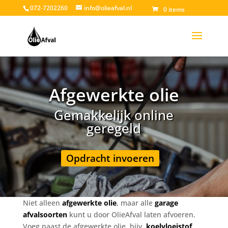
072-7202260
info@olieafval.nl
0 items
Afgewerkte olie
Gemakkelijk online
geregeld
Opdracht invoeren
Niet alleen
afgewerkte olie
, maar alle
garage
afvalsoorten
kunt u door OlieAfval laten afvoeren.
Voeg naast de afgewerkte olie, bijv.
koelvloeistof
,