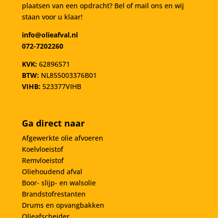
plaatsen van een opdracht? Bel of mail ons en wij
staan voor u klaar!
info@olieafval.nl
072-7202260
KVK:
62896571
BTW:
NL855003376B01
VIHB:
523377VIHB
Ga direct naar
Afgewerkte olie afvoeren
Koelvloeistof
Remvloeistof
Oliehoudend afval
Boor- slijp- en walsolie
Brandstofrestanten
Drums en opvangbakken
Olieafscheider