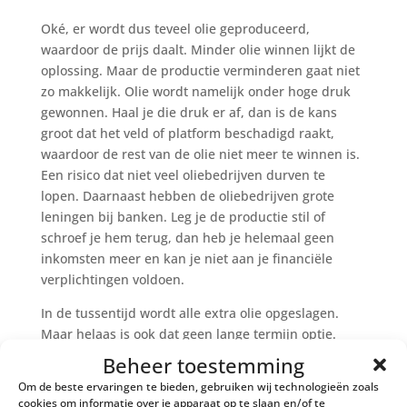
Oké, er wordt dus teveel olie geproduceerd,
waardoor de prijs daalt. Minder olie winnen lijkt de
oplossing. Maar de productie verminderen gaat niet
zo makkelijk. Olie wordt namelijk onder hoge druk
gewonnen. Haal je die druk er af, dan is de kans
groot dat het veld of platform beschadigd raakt,
waardoor de rest van de olie niet meer te winnen is.
Een risico dat niet veel oliebedrijven durven te
lopen. Daarnaast hebben de oliebedrijven grote
leningen bij banken. Leg je de productie stil of
schroef je hem terug, dan heb je helemaal geen
inkomsten meer en kan je niet aan je financiële
verplichtingen voldoen.
In de tussentijd wordt alle extra olie opgeslagen.
Maar helaas is ook dat geen lange termijn optie.
Wanneer we met een standaard overschot kampen,
Beheer toestemming
is er straks letterlijk geen ruimte meer over om alle
Om de beste ervaringen te bieden, gebruiken wij technologieën zoals
extra olie op te slaan.
cookies om informatie over je apparaat op te slaan en/of te