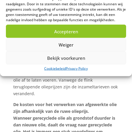
raadplegen. Door in te stemmen met deze technologieën kunnen wij
Inmiddels is de productie toch iets teruggenomen.
gegevens zoals surfgedrag of unieke ID's op deze site verwerken. Als je
Vanaf mei hebben de Opec-landen (waaronder
geen toestemming geeft of uw toestemming intrekt, kan dit een
nadelige invloed hebben op bepaalde functies en mogelijkheden.
Saoedi-Arabië) en Rusland afgesproken 10 miljoen
vaten per dag te minderen. Maar zelfs hiermee blijft
Accepteren
de olieproductie torenhoog.
Weiger
Kosten inzamelen afgewerkte olie
Bekijk voorkeuren
Kreeg je als autobedrijf een aantal jaar geleden nog
geld toegeschoven bij de inzameling van de
Cookiebeleid
Privacy Policy
afgewerkte olie, moet je tegenwoordig betalen om de
olie af te laten voeren. Vanwege de flink
teruglopende olieprijzen zijn de inzameltarieven ook
veranderd.
De kosten voor het verwerken van afgewerkte olie
zijn afhankelijk van de ruwe olieprijs.
Wanneer gerecyclede olie als grondstof duurder is
dan nieuwe olie, daalt de vraag naar gerecyclede
olie. Het is immers een stuk voordeliger om