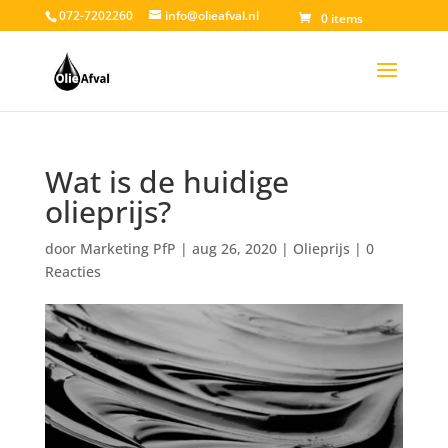
072-7202260
info@olieafval.nl
0 items
Wat is de huidige
olieprijs?
door
Marketing PfP
|
aug 26, 2020
|
Olieprijs
|
0
Reacties