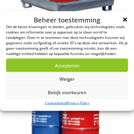
Beheer toestemming
Om de beste ervaringen te bieden, gebruiken wij technologieën zoals
cookies om informatie over je apparaat op te slaan en/of te
raadplegen. Door in te stemmen met deze technologieën kunnen wij
Olieopvangbak 4 drums 200
gegevens zoals surfgedrag of unieke ID's op deze site verwerken. Als je
L
geen toestemming geeft of uw toestemming intrekt, kan dit een
nadelige invloed hebben op bepaalde functies en mogelijkheden.
€
395,00
Accepteren
Weiger
Bekijk voorkeuren
Cookiebeleid
Privacy Policy