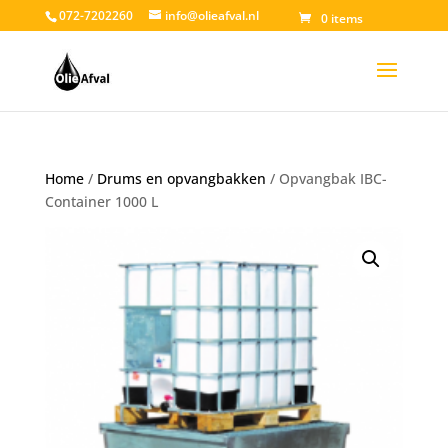
072-7202260
info@olieafval.nl
0 items
Home
/
Drums en opvangbakken
/ Opvangbak IBC-
Container 1000 L