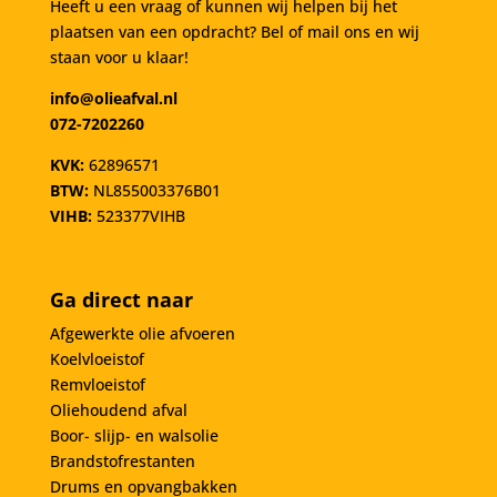
Heeft u een vraag of kunnen wij helpen bij het
plaatsen van een opdracht? Bel of mail ons en wij
staan voor u klaar!
info@olieafval.nl
072-7202260
KVK:
62896571
BTW:
NL855003376B01
VIHB:
523377VIHB
Ga direct naar
Afgewerkte olie afvoeren
Koelvloeistof
Remvloeistof
Oliehoudend afval
Boor- slijp- en walsolie
Brandstofrestanten
Drums en opvangbakken