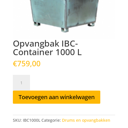
Opvangbak IBC-
Container 1000 L
€
759,00
Opvangbak
IBC-
Container
Toevoegen aan winkelwagen
1000
L
aantal
SKU:
IBC1000L
Categorie:
Drums en opvangbakken