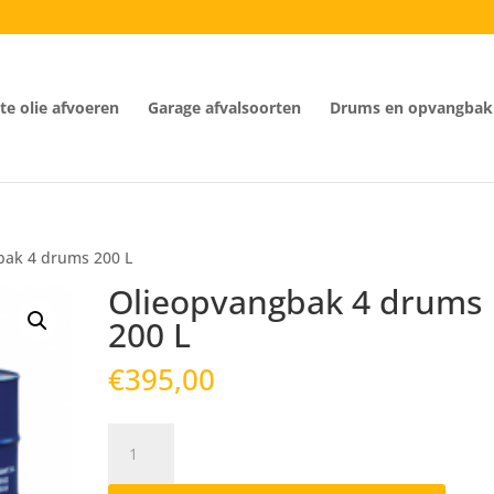
e olie afvoeren
Garage afvalsoorten
Drums en opvangbak
bak 4 drums 200 L
Olieopvangbak 4 drums
200 L
€
395,00
Olieopvangbak
4
drums