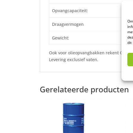
Opvangcapaciteit:
Om 
Draagvermogen
inf
met
dez
Gewicht:
dit
Ook voor olieopvangbakken rekent Olieaf
Levering exclusief vaten.
Gerelateerde producten