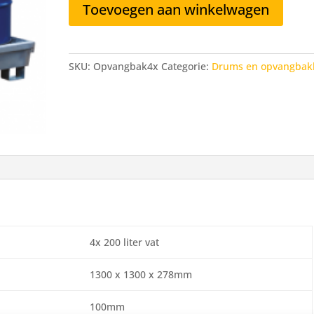
Toevoegen aan winkelwagen
200
L
aantal
SKU:
Opvangbak4x
Categorie:
Drums en opvangbak
4x 200 liter vat
1300 x 1300 x 278mm
100mm