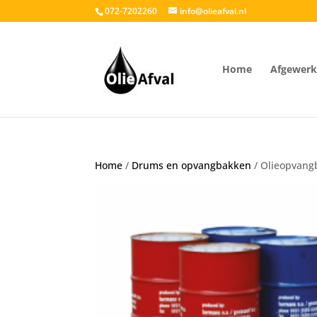
072-7202260
info@olieafval.nl
Home
Afgewerkt
Home
/
Drums en opvangbakken
/ Olieopvang