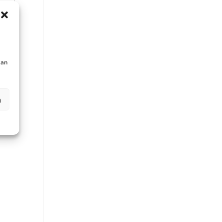
kan
n