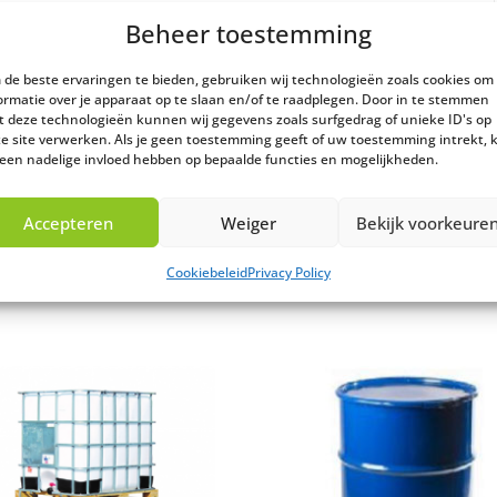
Beheer toestemming
220 liter
de beste ervaringen te bieden, gebruiken wij technologieën zoals cookies om
1.000 kg/m2
ormatie over je apparaat op te slaan en/of te raadplegen. Door in te stemmen
 deze technologieën kunnen wij gegevens zoals surfgedrag of unieke ID's op
e site verwerken. Als je geen toestemming geeft of uw toestemming intrekt, 
94 kg
 een nadelige invloed hebben op bepaalde functies en mogelijkheden.
val geen transportkosten! Levering binnen twee weken.
Accepteren
Weiger
Bekijk voorkeure
Cookiebeleid
Privacy Policy