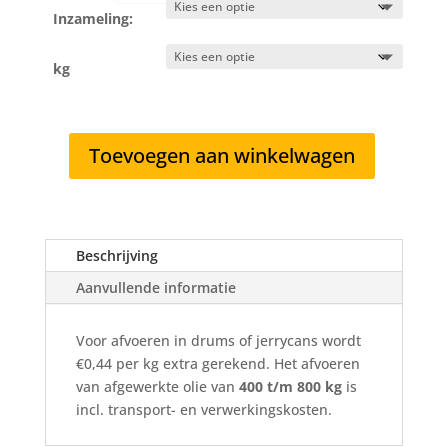
Inzameling:
kg
Toevoegen aan winkelwagen
Afgewerkte
olie
400
tot
Beschrijving
800
kg
Aanvullende informatie
aantal
Voor afvoeren in drums of jerrycans wordt
€0,44 per kg extra gerekend. Het afvoeren
van afgewerkte olie van
400 t/m 800 kg
is
incl. transport- en verwerkingskosten.