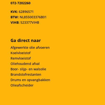
072-7202260
KVK:
62896571
BTW:
NL855003376B01
VIHB:
523377VIHB
Ga direct naar
Afgewerkte olie afvoeren
Koelvloeistof
Remvloeistof
Oliehoudend afval
Boor- slijp- en walsolie
Brandstofrestanten
Drums en opvangbakken
Olieafscheider