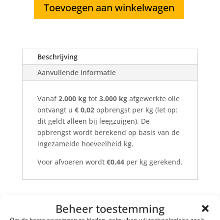
Toevoegen aan winkelwagen
Afgewerkte
olie
2.000
tot
Beschrijving
3.000
kg
Aanvullende informatie
aantal
Vanaf
2.000 kg
tot
3.000 kg
afgewerkte olie
ontvangt u
€ 0
,02
opbrengst per kg (let op:
dit geldt alleen bij leegzuigen). De
opbrengst wordt berekend op basis van de
ingezamelde hoeveelheid kg.
Voor afvoeren wordt
€0,44
per kg gerekend.
Gerelateerde producten
Beheer toestemming
Om de beste ervaringen te bieden, gebruiken wij technologieën zoals