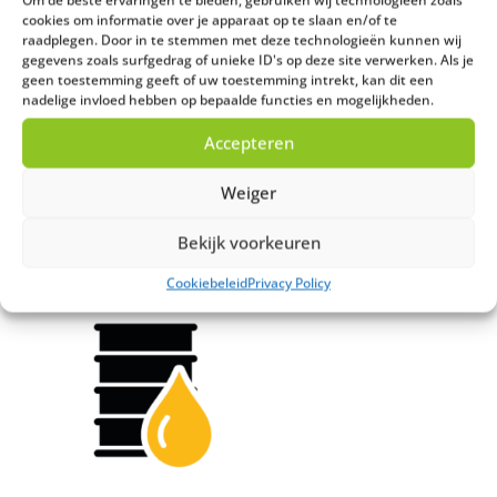
cookies om informatie over je apparaat op te slaan en/of te
raadplegen. Door in te stemmen met deze technologieën kunnen wij
gegevens zoals surfgedrag of unieke ID's op deze site verwerken. Als je
geen toestemming geeft of uw toestemming intrekt, kan dit een
nadelige invloed hebben op bepaalde functies en mogelijkheden.
Accepteren
Afgewerkte olie tot
Afgewerkte olie
Weiger
400 kg
vanaf 3000 kg
€
187,50
-
€
0,04
Bekijk voorkeuren
Cookiebeleid
Privacy Policy