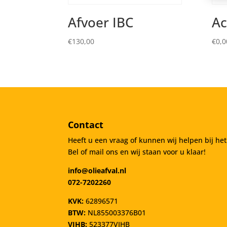
Afvoer IBC
Ac
€
130,00
€
0,0
Contact
Heeft u een vraag of kunnen wij helpen bij he
Bel of mail ons en wij staan voor u klaar!
info@olieafval.nl
072-7202260
KVK:
62896571
BTW:
NL855003376B01
VIHB:
523377VIHB