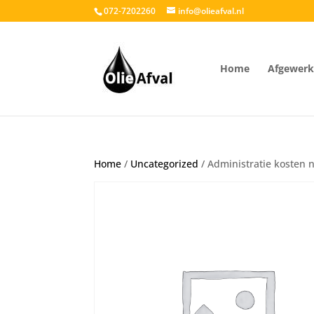
072-7202260
info@olieafval.nl
Home
Afgewerkt
Home
/
Uncategorized
/ Administratie kosten n