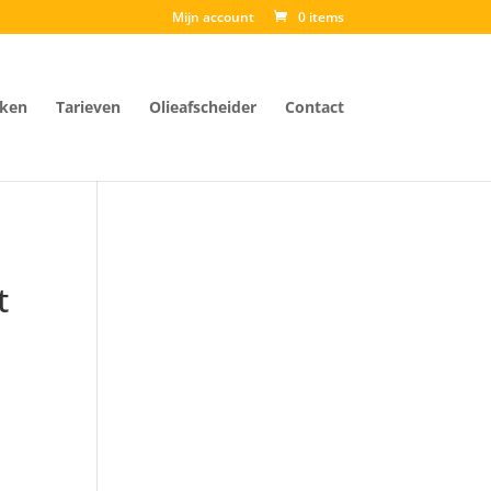
Mijn account
0 items
ken
Tarieven
Olieafscheider
Contact
t