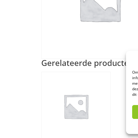
Gerelateerde producten
Om 
inf
met
dez
dit