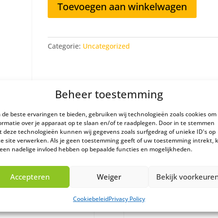
Toevoegen aan winkelwagen
conformiteit
aantal
Categorie:
Uncategorized
Beheer toestemming
de beste ervaringen te bieden, gebruiken wij technologieën zoals cookies om
ormatie over je apparaat op te slaan en/of te raadplegen. Door in te stemmen
 deze technologieën kunnen wij gegevens zoals surfgedrag of unieke ID's op
e site verwerken. Als je geen toestemming geeft of uw toestemming intrekt, 
 een nadelige invloed hebben op bepaalde functies en mogelijkheden.
Accepteren
Weiger
Bekijk voorkeure
Cookiebeleid
Privacy Policy