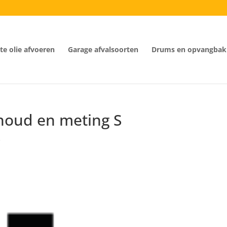
e olie afvoeren
Garage afvalsoorten
Drums en opvangbak
houd en meting S
s