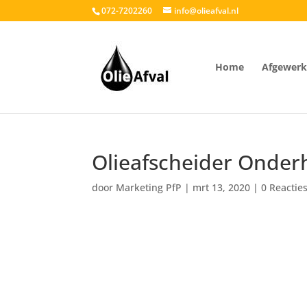
072-7202260
info@olieafval.nl
Home
Afgewerkt
Olieafscheider Onder
door
Marketing PfP
|
mrt 13, 2020
|
0 Reactie