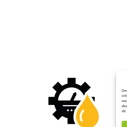
Om 
inf
met
dez
dit