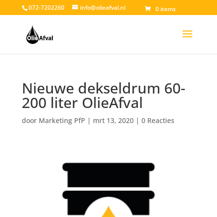
072-7202260
info@olieafval.nl
0 items
Nieuwe dekseldrum 60-
200 liter OlieAfval
door
Marketing PfP
|
mrt 13, 2020
|
0 Reacties