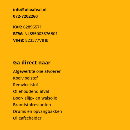
info@olieafval.nl
072-7202260
KVK:
62896571
BTW:
NL855003376B01
VIHB:
523377VIHB
Ga direct naar
Afgewerkte olie afvoeren
Koelvloeistof
Remvloeistof
Oliehoudend afval
Boor- slijp- en walsolie
Brandstofrestanten
Drums en opvangbakken
Olieafscheider