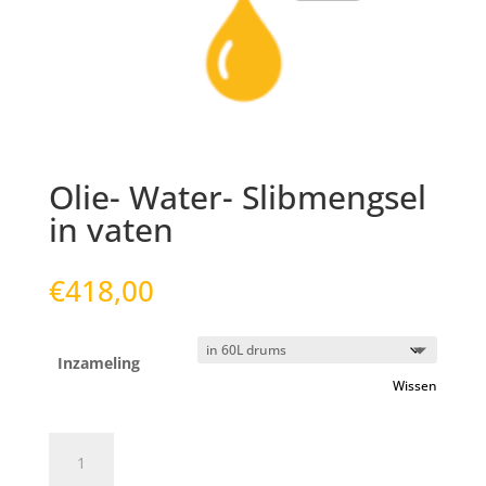
Olie- Water- Slibmengsel
in vaten
€
418,00
Inzameling
Wissen
Olie-
Water-