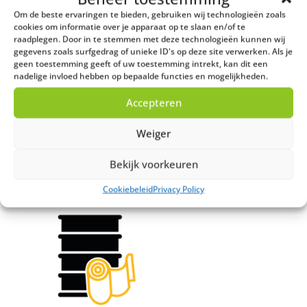
Om de beste ervaringen te bieden, gebruiken wij technologieën zoals
cookies om informatie over je apparaat op te slaan en/of te
raadplegen. Door in te stemmen met deze technologieën kunnen wij
gegevens zoals surfgedrag of unieke ID's op deze site verwerken. Als je
geen toestemming geeft of uw toestemming intrekt, kan dit een
nadelige invloed hebben op bepaalde functies en mogelijkheden.
Olie-water-
Remvloeistof
Accepteren
slibmengsel
€
0,32
vanaf 1.000
Weiger
liter
€
0,26
Bekijk voorkeuren
Cookiebeleid
Privacy Policy