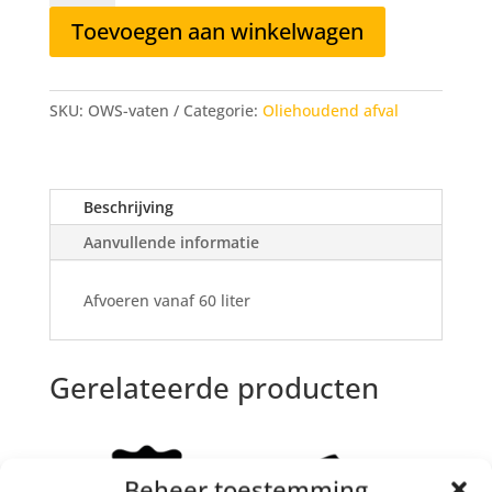
Slibmengsel
Toevoegen aan winkelwagen
in
vaten
aantal
SKU:
OWS-vaten
Categorie:
Oliehoudend afval
Beschrijving
Aanvullende informatie
Afvoeren vanaf 60 liter
Gerelateerde producten
Beheer toestemming