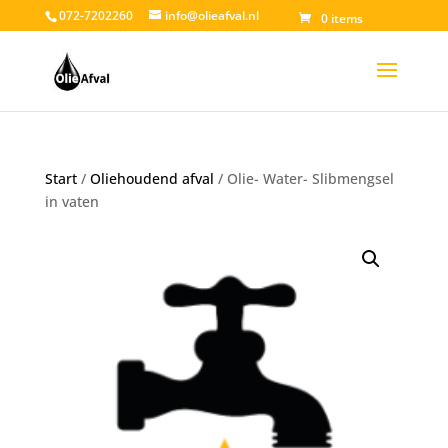
072-7202260
info@olieafval.nl
0 items
Start
/
Oliehoudend afval
/ Olie- Water- Slibmengsel
in vaten