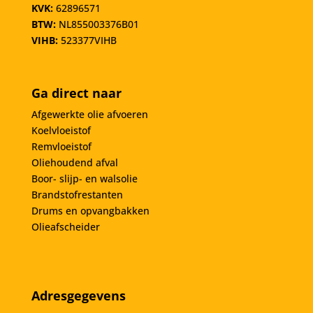
KVK:
62896571
BTW:
NL855003376B01
VIHB:
523377VIHB
Ga direct naar
Afgewerkte olie afvoeren
Koelvloeistof
Remvloeistof
Oliehoudend afval
Boor- slijp- en walsolie
Brandstofrestanten
Drums en opvangbakken
Olieafscheider
Adresgegevens