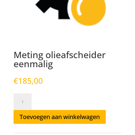
Meting olieafscheider
eenmalig
€
185,00
Meting
olieafscheider
eenmalig
Toevoegen aan winkelwagen
aantal