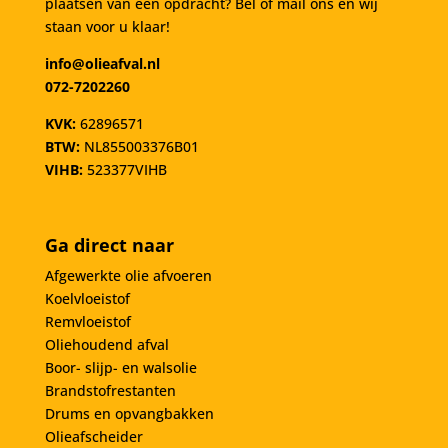
plaatsen van een opdracht? Bel of mail ons en wij
staan voor u klaar!
info@olieafval.nl
072-7202260
KVK:
62896571
BTW:
NL855003376B01
VIHB:
523377VIHB
Ga direct naar
Afgewerkte olie afvoeren
Koelvloeistof
Remvloeistof
Oliehoudend afval
Boor- slijp- en walsolie
Brandstofrestanten
Drums en opvangbakken
Olieafscheider