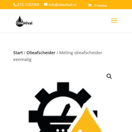
072-7202260
info@olieafval.nl
0 items
Start
/
Olieafscheider
/ Meting olieafscheider
eenmalig