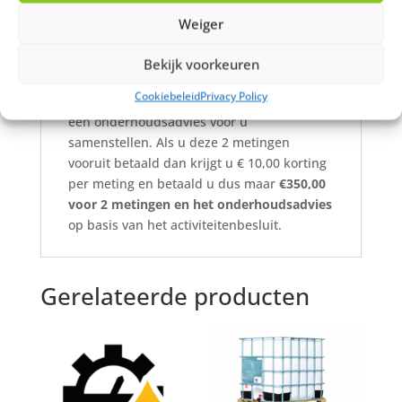
Tarief:
Weiger
De kosten voor deze controle zijn
€185,00
per meting
per installatie. Om een goed
Bekijk voorkeuren
beeld te krijgen van de vervuiling per jaar
Cookiebeleid
Privacy Policy
zijn 2 metingen nodig. Hierna kunnen wij
een onderhoudsadvies voor u
samenstellen. Als u deze 2 metingen
vooruit betaald dan krijgt u € 10,00 korting
per meting en betaald u dus maar
€350,00
voor 2 metingen en het onderhoudsadvies
op basis van het activiteitenbesluit.
Gerelateerde producten