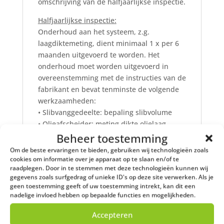
omschrijving van de halfjaarlijkse inspectie.
Halfjaarlijkse inspectie:
Onderhoud aan het systeem, z.g.
laagdiktemeting, dient minimaal 1 x per 6
maanden uitgevoerd te worden. Het
onderhoud moet worden uitgevoerd in
overeenstemming met de instructies van de
fabrikant en bevat tenminste de volgende
werkzaamheden:
• Slibvanggedeelte: bepaling slibvolume
• Olieafscheider: meting dikte olielaag,
controle functionering automatische vlotter,
Beheer toestemming
controle van het waarschuwingsinstrument
Om de beste ervaringen te bieden, gebruiken wij technologieën zoals
• Bemonsteringsschacht: schoonmaken van
cookies om informatie over je apparaat op te slaan en/of te
raadplegen. Door in te stemmen met deze technologieën kunnen wij
het afvoerkanaal
gegevens zoals surfgedrag of unieke ID's op deze site verwerken. Als je
Als 50% van het slibvolume is bereikt in het
geen toestemming geeft of uw toestemming intrekt, kan dit een
slibvanggedeelte en/of 80% van het olie-
nadelige invloed hebben op bepaalde functies en mogelijkheden.
opvangvolume van de olieafscheider is
Accepteren
bereikt, dan wordt lediging noodzakelijk.