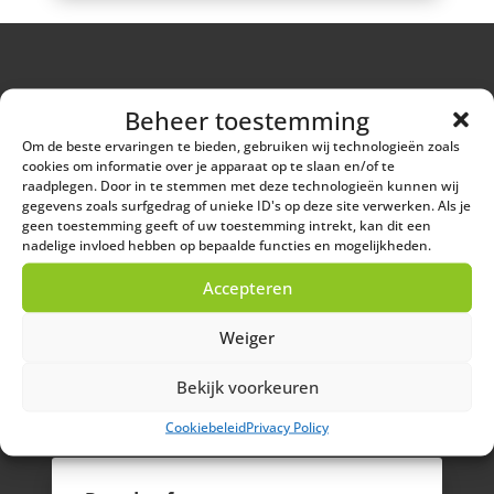
Beheer toestemming
Welke afvalsoorten heeft u
nog meer?
Om de beste ervaringen te bieden, gebruiken wij technologieën zoals
cookies om informatie over je apparaat op te slaan en/of te
raadplegen. Door in te stemmen met deze technologieën kunnen wij
gegevens zoals surfgedrag of unieke ID's op deze site verwerken. Als je
geen toestemming geeft of uw toestemming intrekt, kan dit een
nadelige invloed hebben op bepaalde functies en mogelijkheden.
Oliefilters
Accepteren
€ 0,70 per kilo
Weiger
Bekijk producten
Bekijk voorkeuren
Cookiebeleid
Privacy Policy