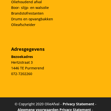
Oliehoudend afval
Boor- slijp- en walsolie
Brandstofrestanten
Drums en opvangbakken
Olieafscheider
Adresgegevens
Bezoekadres
Hertzstraat 3
1446 TE Purmerend
072-7202260
© Copyright 2020 OlieAfval -
Privacy Statement
-
Algemene voorwaarden
Privacy Statement
-