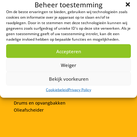
Beheer toestemming
072-7202260
Om de beste ervaringen te bieden, gebruiken wij technologieën zoals
KVK:
62896571
cookies om informatie over je apparaat op te slaan en/of te
BTW:
NL855003376B01
raadplegen. Door in te stemmen met deze technologieën kunnen wij
VIHB:
523377VIHB
gegevens zoals surfgedrag of unieke ID's op deze site verwerken. Als je
geen toestemming geeft of uw toestemming intrekt, kan dit een
nadelige invloed hebben op bepaalde functies en mogelijkheden.
Ga direct naar
Accepteren
Afgewerkte olie afvoeren
Weiger
Koelvloeistof
Remvloeistof
Bekijk voorkeuren
Oliehoudend afval
Boor- slijp- en walsolie
Cookiebeleid
Privacy Policy
Brandstofrestanten
Drums en opvangbakken
Olieafscheider