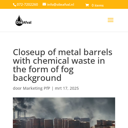
072-7202260
info@olieafval.nl
0 items
Closeup of metal barrels
with chemical waste in
the form of fog
background
door
Marketing PfP
|
mrt 17, 2025