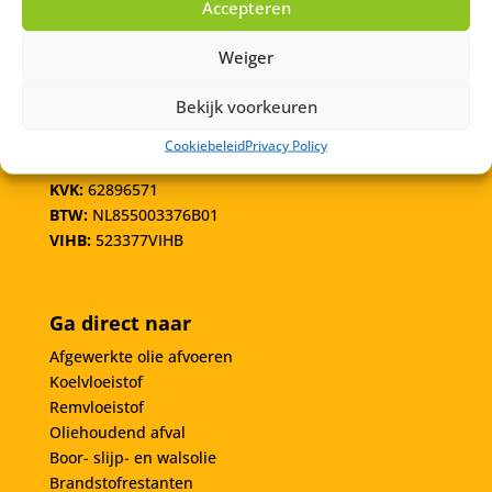
Accepteren
Heeft u een vraag of kunnen wij helpen bij het
Weiger
plaatsen van een opdracht? Bel of mail ons en wij
staan voor u klaar!
Bekijk voorkeuren
info@olieafval.nl
Cookiebeleid
Privacy Policy
072-7202260
KVK:
62896571
BTW:
NL855003376B01
VIHB:
523377VIHB
Ga direct naar
Afgewerkte olie afvoeren
Koelvloeistof
Remvloeistof
Oliehoudend afval
Boor- slijp- en walsolie
Brandstofrestanten