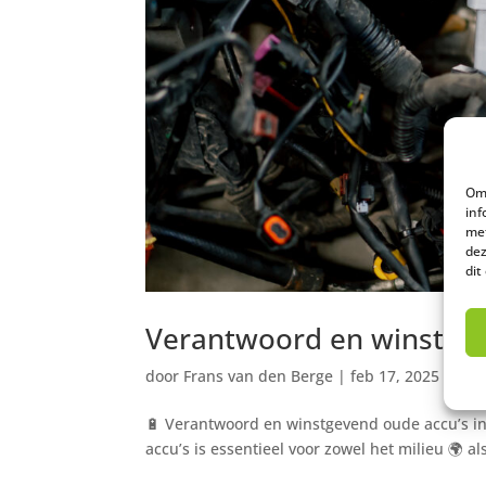
Om 
inf
met
dez
dit
Verantwoord en winstgev
door
Frans van den Berge
|
feb 17, 2025
|
Unc
🔋 Verantwoord en winstgevend oude accu’s in
accu’s is essentieel voor zowel het milieu 🌍 a