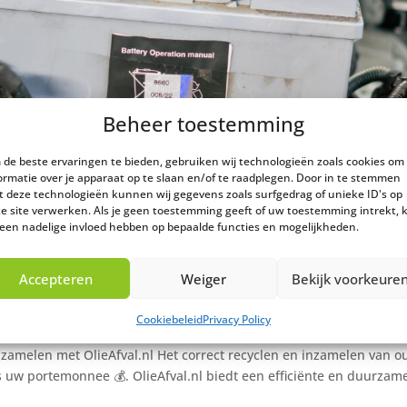
Beheer toestemming
de beste ervaringen te bieden, gebruiken wij technologieën zoals cookies om
ormatie over je apparaat op te slaan en/of te raadplegen. Door in te stemmen
 deze technologieën kunnen wij gegevens zoals surfgedrag of unieke ID's op
e site verwerken. Als je geen toestemming geeft of uw toestemming intrekt, 
 een nadelige invloed hebben op bepaalde functies en mogelijkheden.
end oude accu’s inzamelen
Accepteren
Weiger
Bekijk voorkeure
ategorized
Cookiebeleid
Privacy Policy
zamelen met OlieAfval.nl Het correct recyclen en inzamelen van o
ls uw portemonnee 💰. OlieAfval.nl biedt een efficiënte en duurzame