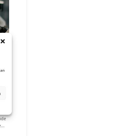
kan
n
ude
...