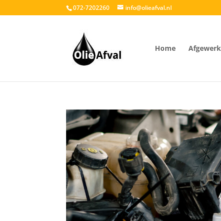
072-7202260
info@olieafval.nl
Home
Afgewerkt