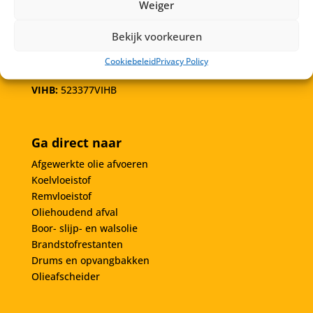
Weiger
info@olieafval.nl
072-7202260
Bekijk voorkeuren
KVK:
62896571
Cookiebeleid
Privacy Policy
BTW:
NL855003376B01
VIHB:
523377VIHB
Ga direct naar
Afgewerkte olie afvoeren
Koelvloeistof
Remvloeistof
Oliehoudend afval
Boor- slijp- en walsolie
Brandstofrestanten
Drums en opvangbakken
Olieafscheider