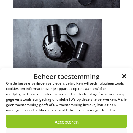
Beheer toestemming
Om de beste ervaringen te bieden, gebruiken wij technologieën zoals
cookies om informatie over je apparaat op te slaan en/of te
raadplegen. Door in te stemmen met deze technologieën kunnen wij
gegevens zoals surfgedrag of unieke ID's op deze site verwerken. Als je
geen toestemming geeft of uw toestemming intrekt, kan dit een
Contact
nadelige invloed hebben op bepaalde functies en mogelijkheden.
Heeft u een vraag of kunnen wij helpen bij het
Accepteren
plaatsen van een opdracht? Bel of mail ons en wij
staan voor u klaar!