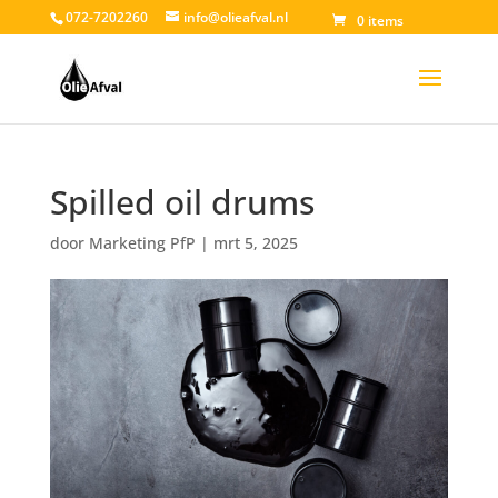
072-7202260
info@olieafval.nl
0 items
Spilled oil drums
door
Marketing PfP
|
mrt 5, 2025