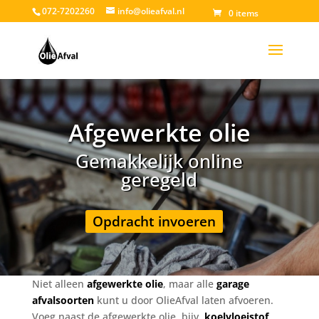
072-7202260
info@olieafval.nl
0 items
Afgewerkte olie
Gemakkelijk online
geregeld
Opdracht invoeren
Niet alleen
afgewerkte olie
, maar alle
garage
afvalsoorten
kunt u door OlieAfval laten afvoeren.
Voeg naast de afgewerkte olie, bijv.
koelvloeistof
,