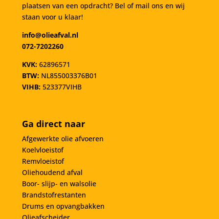
plaatsen van een opdracht? Bel of mail ons en wij
staan voor u klaar!
info@olieafval.nl
072-7202260
KVK:
62896571
BTW:
NL855003376B01
VIHB:
523377VIHB
Ga direct naar
Afgewerkte olie afvoeren
Koelvloeistof
Remvloeistof
Oliehoudend afval
Boor- slijp- en walsolie
Brandstofrestanten
Drums en opvangbakken
Olieafscheider