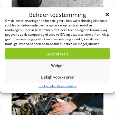
Beheer toestemming
Om de beste ervaringen te bieden, gebruiken wij technologieën zoals
Afgewerkte olie afvoeren: efficiënt en
milieuvriendelijk
cookies om informatie over je apparaat op te slaan en/of te
raadplegen. Door in te stemmen met deze technologieën kunnen wij
mrt 5, 2025
gegevens zoals surfgedrag of unieke ID's op deze site verwerken. Als je
Bedrijven in de industrie, transport en
geen toestemming geeft of uw toestemming intrekt, kan dit een
nadelige invloed hebben op bepaalde functies en mogelijkheden.
werkplaatsen produceren dagelijks grote
hoeveelheden afgewerkte olie. Deze smeer- en
Accepteren
systeemoliën verliezen na verloop van tijd hun
werking en zijn daardoor niet langer
Weiger
bruikbaar. Vanwege de chemische
samenstelling mogen deze...
Bekijk voorkeuren
Cookiebeleid
Privacy Policy